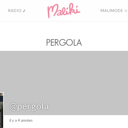
RADIO ♪
MALIMODE ✩
PERGOLA
@pergola
il y a 4 années