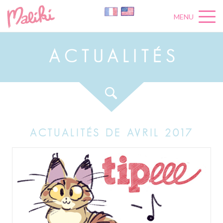
MENU
A
C
T
U
A
L
I
T
É
S
ACTUALITÉS DE AVRIL 2017