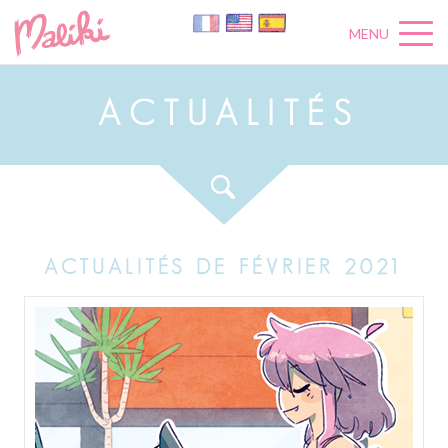
MENU
A
C
T
U
A
L
I
T
É
S
ACTUALITÉS DE FÉVRIER 2021