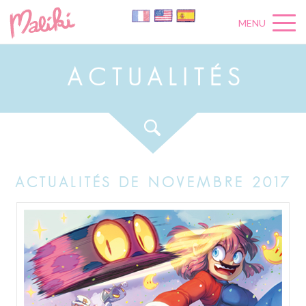
MENU
A
C
T
U
A
L
I
T
É
S
ACTUALITÉS DE NOVEMBRE 2017