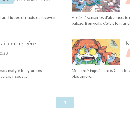
r au Tipeee du mois et recevoir
Après 2 semaines d’absence, je 
balèze. Ben voilà, c’était le grand
était une bergère
No
 2018
, mais malgré les grandes
Me sentir impuissante. C’est le 
 tapir sous ...
plus amère.
1