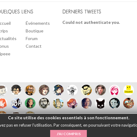
UELQUES LIENS
DERNIERS TWEETS
Could not authenticate you.
ccueil
Événements
trips
Boutique
ctualités
Forum
onus
Contact
ipeee
Ce site utilise des cookies essentiels à son fonctionnement.
 pas en refuser l'utilisation. Par conséquent, en poursuivant votre navigation
Français
English
Español
日本語
|
Mentions légales
- © Maliki, 2005-202
J'AI COMPRIS