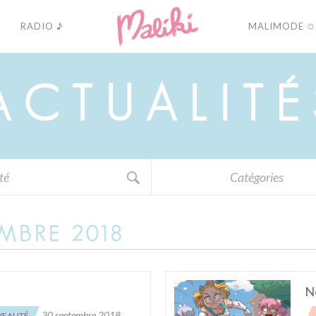
RADIO ♪
MALIMODE ✩
A
C
T
U
A
L
I
T
É
Catégories
EMBRE 2018
No
30 septembre 2018
EAUTÉ