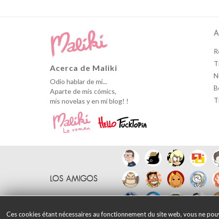
A
R
T
Acerca de Maliki
N
Odio hablar de mi...
B
Aparte de mis cómics,
T
mis novelas y en mi blog! !
LOS AMIGOS
Ces cookies étant nécessaires au fonctionnement du site web, vous ne pouvez