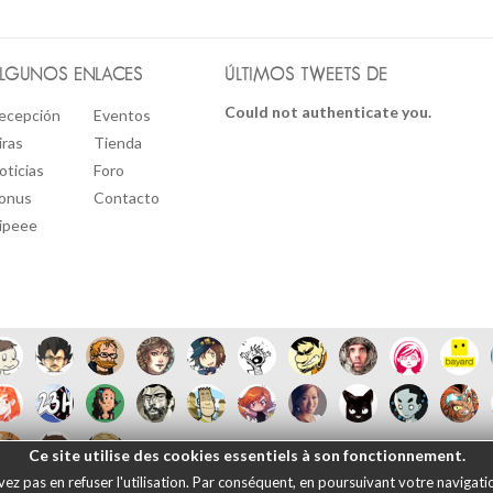
LGUNOS ENLACES
ÚLTIMOS TWEETS DE
Could not authenticate you.
ecepción
Eventos
iras
Tienda
oticias
Foro
onus
Contacto
ipeee
Ce site utilise des cookies essentiels à son fonctionnement.
 pas en refuser l'utilisation. Par conséquent, en poursuivant votre navigation