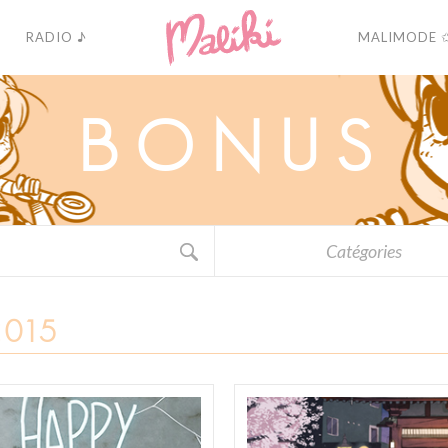
RADIO ♪
MALIMODE 
B
O
N
U
S
Catégories
015