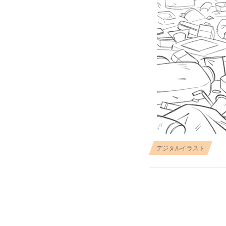
デジタルイラスト