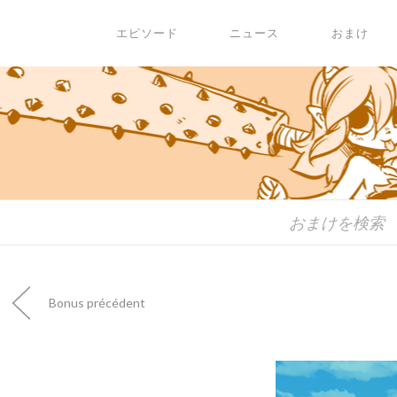
エピソード
ニュース
おまけ
Bonus
précédent