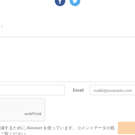
:
Email
するために Akismet を使っています。
コメントデータの処
をご覧ください
。