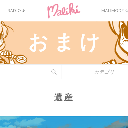
RADIO ♪
MALIMODE 
お
ま
け
カテゴリ
遺産