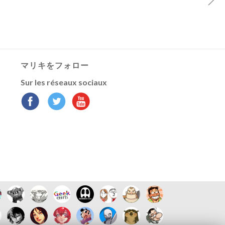
マリキをフォロー
Sur les réseaux sociaux