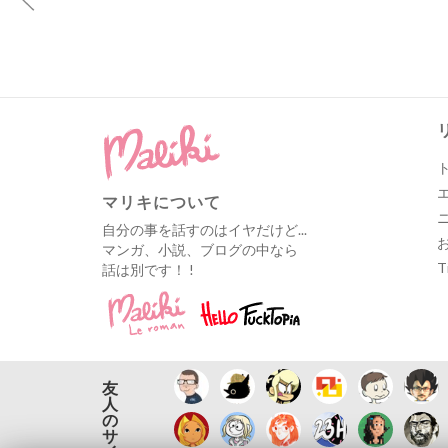
マリキについて
自分の事を話すのはイヤだけど...
マンガ、小説、ブログの中なら
T
話は別です！ !
友
人
の
サ