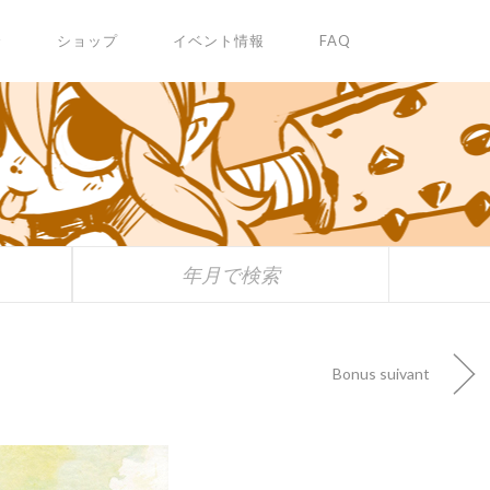
✩
ショップ
イベント情報
FAQ
年月で検索
Bonus
suivant