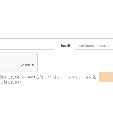
Email
するために Akismet を使っています。
コメントデータの処
をご覧ください
。