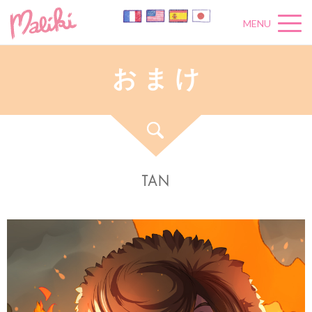
MENU
お
ま
け
TAN