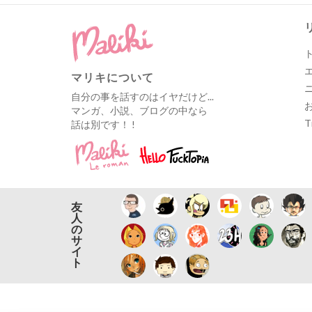
マリキについて
自分の事を話すのはイヤだけど...
マンガ、小説、ブログの中なら
T
話は別です！ !
友
人
の
サ
イ
ト