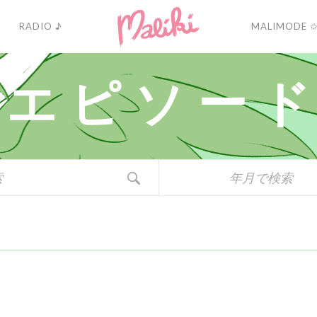
RADIO ♪
MALIMODE 
エ
ピ
ソ
ー
ド
年月で検索