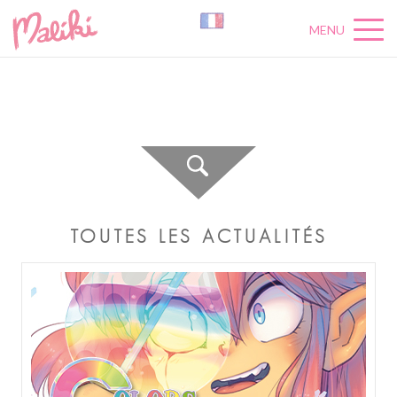
MENU
A
C
T
U
A
L
I
T
É
S
TOUTES LES ACTUALITÉS