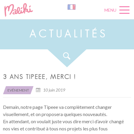
MENU
A
C
T
U
A
L
I
T
É
S
3 ANS TIPEEE, MERCI !
10 juin 2019
EVÉNEMENT
Demain, notre page Tipeee va complètement changer
visuellement, et on proposera quelques nouveautés.
En attendant, on voulait juste vous dire merci d’avoir changé
nos vies et contribué à tous nos projets les plus fous