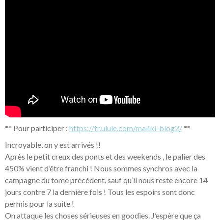
** Pour participer :
https://fr.ulule.com/maliki-blog2/
**
Incroyable, on y est arrivés !!
Après le petit creux des ponts et des weekends , le palier des
450% vient d’être franchi ! Nous sommes synchros avec la
campagne du tome précédent, sauf qu’il nous reste encore 14
jours contre 7 la dernière fois ! Tous les espoirs sont donc
permis pour la suite !
On attaque les choses sérieuses en goodies. J’espère que ça