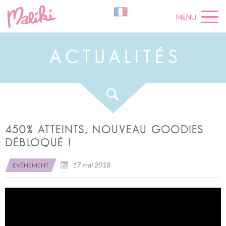
MENU
A
C
T
U
A
L
I
T
É
S
450% ATTEINTS, NOUVEAU GOODIES
DÉBLOQUÉ !
17 mai 2018
EVÉNEMENT