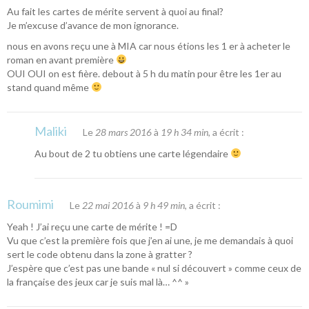
Au fait les cartes de mérite servent à quoi au final?
Je m’excuse d’avance de mon ignorance.
nous en avons reçu une à MIA car nous étions les 1 er à acheter le
roman en avant première
OUI OUI on est fière. debout à 5 h du matin pour être les 1er au
stand quand même
Maliki
Le
28 mars 2016
à
19 h 34 min
, a écrit :
Au bout de 2 tu obtiens une carte légendaire
Roumimi
Le
22 mai 2016
à
9 h 49 min
, a écrit :
Yeah ! J’ai reçu une carte de mérite ! =D
Vu que c’est la première fois que j’en ai une, je me demandais à quoi
sert le code obtenu dans la zone à gratter ?
J’espère que c’est pas une bande « nul si découvert » comme ceux de
la française des jeux car je suis mal là… ^^ »