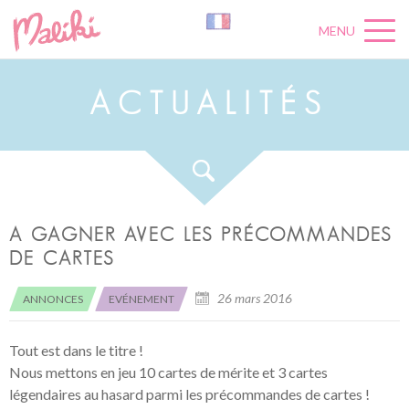
MENU
A
C
T
U
A
L
I
T
É
S
A GAGNER AVEC LES PRÉCOMMANDES
DE CARTES
26 mars 2016
ANNONCES
EVÉNEMENT
Tout est dans le titre !
Nous mettons en jeu 10 cartes de mérite et 3 cartes
légendaires au hasard parmi les précommandes de cartes !