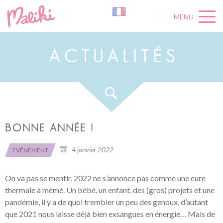
MENU
A
C
T
U
A
L
I
T
É
S
BONNE ANNÉE !
4 janvier 2022
EVÉNEMENT
On va pas se mentir, 2022 ne s’annonce pas comme une cure
thermale à mémé. Un bébé, un enfant, des (gros) projets et une
pandémie, il y a de quoi trembler un peu des genoux, d’autant
que 2021 nous laisse déjà bien exsangues en énergie… Mais de