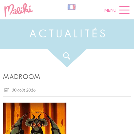
MENU
A
C
T
U
A
L
I
T
É
S
MADROOM
30 août 2016