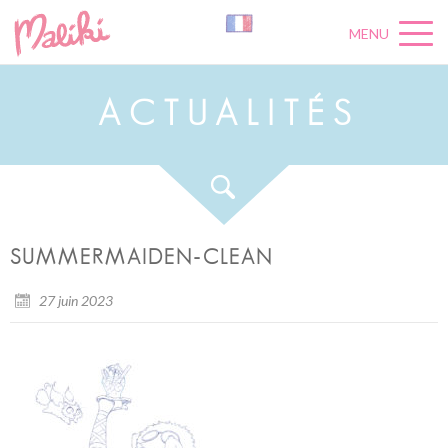
MENU
A
C
T
U
A
L
I
T
É
S
SUMMERMAIDEN-CLEAN
27 juin 2023