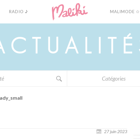
RADIO ♪
MALIMODE ✩
A
C
T
U
A
L
I
T
É
Catégories
ady_small
27 juin 2023