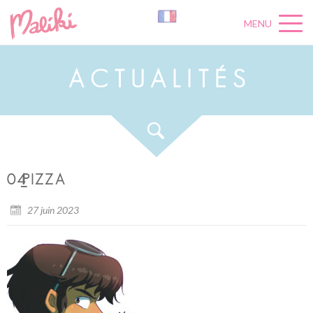
MENU
A
C
T
U
A
L
I
T
É
S
04_PIZZA
27 juin 2023