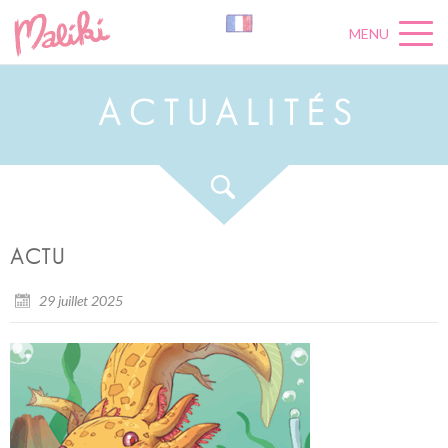
MENU
A
C
T
U
A
L
I
T
É
S
ACTU
29 juillet 2025