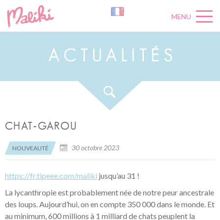
MENU
A
C
T
U
A
L
I
T
É
S
CHAT-GAROU
30 octobre 2023
NOUVEAUTÉ
https://fr.tipeee.com/maliki
jusqu’au 31 !
La lycanthropie est probablement née de notre peur ancestrale
des loups. Aujourd’hui, on en compte 350 000 dans le monde. Et
au minimum, 600 millions à 1 milliard de chats peuplent la