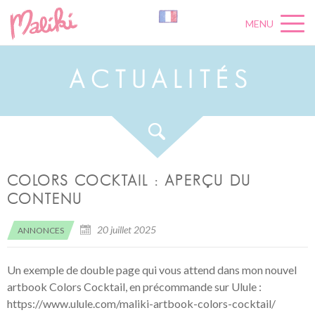
MENU
A
C
T
U
A
L
I
T
É
S
COLORS COCKTAIL : APERÇU DU
CONTENU
20 juillet 2025
ANNONCES
Un exemple de double page qui vous attend dans mon nouvel
artbook Colors Cocktail, en précommande sur Ulule :
https://www.ulule.com/maliki-artbook-colors-cocktail/