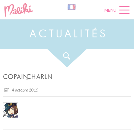
MENU
A
C
T
U
A
L
I
T
É
S
COPAIN_CHARLN
4 octobre 2015