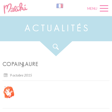
MENU
A
C
T
U
A
L
I
T
É
S
COPAIN_LAURE
9 octobre 2015