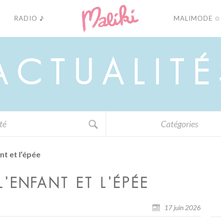
RADIO ♪
MALIMODE ✩
A
C
T
U
A
L
I
T
É
Catégories
t et l’épée
L’ENFANT ET L’ÉPÉE
17 juin 2026