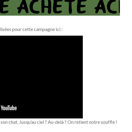
lisées pour cette campagne ici :
 son chat. Jusqu’au ciel ? Au-delà ? On retient notre souffle !