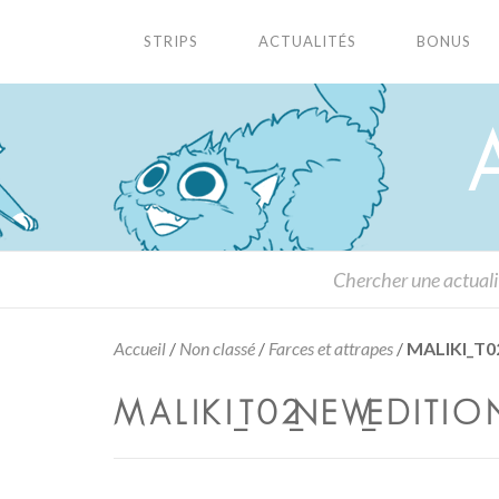
STRIPS
ACTUALITÉS
BONUS
Accueil
/
Non classé
/
Farces et attrapes
/
MALIKI_T0
MALIKI_T02_NEW_EDITION