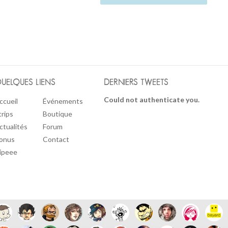
UELQUES LIENS
DERNIERS TWEETS
Could not authenticate you.
ccueil
Événements
trips
Boutique
ctualités
Forum
onus
Contact
ipeee