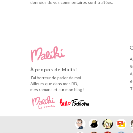
données de vos commentaires sont traitées
.
Q
A
S
À propos de Maliki
A
J'ai horreur de parler de moi...
B
Ailleurs que dans mes BD,
T
mes romans et sur mon blog !