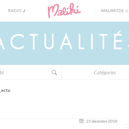
RADIO ♪
MALIMODE ✩
A
C
T
U
A
L
I
T
É
Catégories
_actu
23 décembre 2018