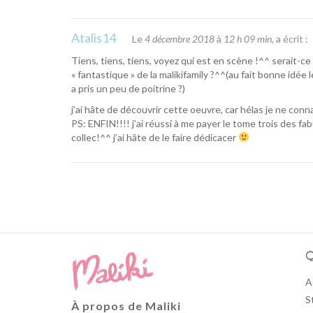
Atalis14
Le
4 décembre 2018
à
12 h 09 min
, a écrit :
Tiens, tiens, tiens, voyez qui est en scène !^^ serait-ce 
« fantastique » de la malikifamily ?^^(au fait bonne idée 
a pris un peu de poitrine ?)
j’ai hâte de découvrir cette oeuvre, car hélas je ne connai
PS: ENFIN!!!! j’ai réussi à me payer le tome trois des fab
collec!^^ j’ai hâte de le faire dédicacer
Q
A
S
À propos de Maliki