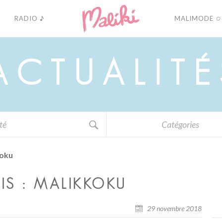
RADIO ♪
MALIMODE ✩
A
C
T
U
A
L
I
T
É
Catégories
koku
IS : MALIKKOKU
29 novembre 2018