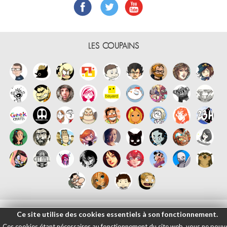
LES COUPAINS
Français
English
Español
日本語
|
Mentions légales
- © Maliki, 2005-
Ce site utilise des cookies essentiels à son fonctionnement.
2026
Ces cookies étant nécessaires au fonctionnement du site web, vous ne pouv