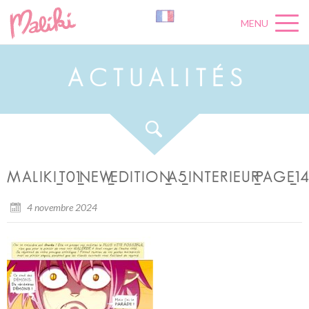
MENU
A
C
T
U
A
L
I
T
É
S
MALIKI_T01_NEW_EDITION_A5_INTERIEUR_PAGE_1
4 novembre 2024