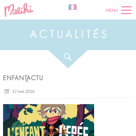
MENU
A
C
T
U
A
L
I
T
É
S
ENFANT_ACTU
12 mai 2026