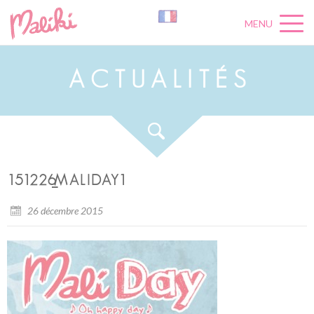
MENU
A
C
T
U
A
L
I
T
É
S
151226_MALIDAY1
26 décembre 2015