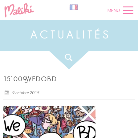
MENU
A
C
T
U
A
L
I
T
É
S
151009_WEDOBD
9 octobre 2015