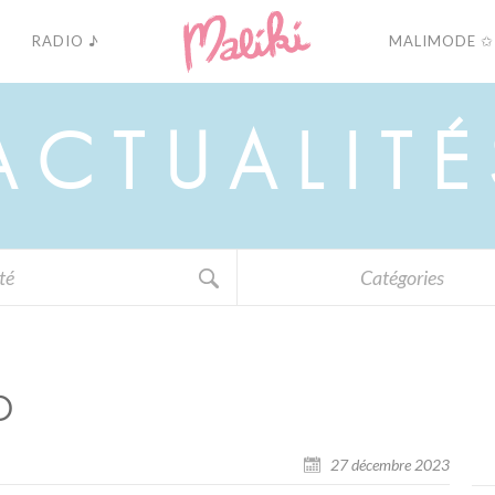
RADIO ♪
MALIMODE ✩
A
C
T
U
A
L
I
T
É
Catégories
O
27 décembre 2023