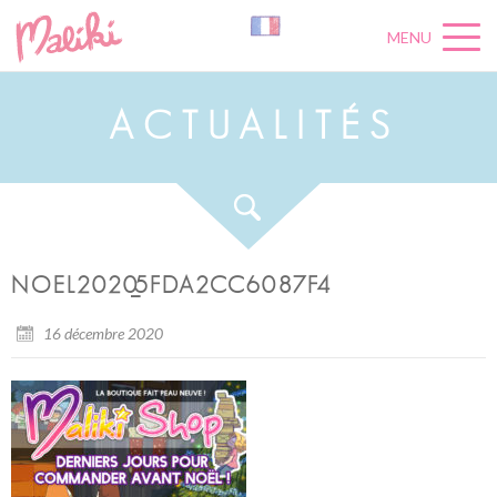
MENU
A
C
T
U
A
L
I
T
É
S
NOEL2020_5FDA2CC6087F4
16 décembre 2020