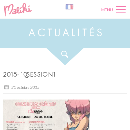
MENU
A
C
T
U
A
L
I
T
É
S
2015-10_SESSION1
21 octobre 2015