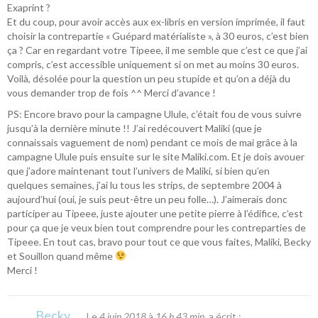
Exaprint ?
Et du coup, pour avoir accès aux ex-libris en version imprimée, il faut
choisir la contrepartie « Guépard matérialiste », à 30 euros, c’est bien
ça ? Car en regardant votre Tipeee, il me semble que c’est ce que j’ai
compris, c’est accessible uniquement si on met au moins 30 euros.
Voilà, désolée pour la question un peu stupide et qu’on a déjà du
vous demander trop de fois ^^ Merci d’avance !
PS: Encore bravo pour la campagne Ulule, c’était fou de vous suivre
jusqu’à la dernière minute !! J’ai redécouvert Maliki (que je
connaissais vaguement de nom) pendant ce mois de mai grâce à la
campagne Ulule puis ensuite sur le site Maliki.com. Et je dois avouer
que j’adore maintenant tout l’univers de Maliki, si bien qu’en
quelques semaines, j’ai lu tous les strips, de septembre 2004 à
aujourd’hui (oui, je suis peut-être un peu folle…). J’aimerais donc
participer au Tipeee, juste ajouter une petite pierre à l’édifice, c’est
pour ça que je veux bien tout comprendre pour les contreparties de
Tipeee. En tout cas, bravo pour tout ce que vous faites, Maliki, Becky
et Souillon quand même
Merci !
Becky
Le
4 juin 2018
à
16 h 43 min
, a écrit :