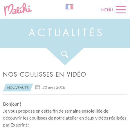
MENU
A
C
T
U
A
L
I
T
É
S
NOS COULISSES EN VIDÉO
20 avril 2018
NOUVEAUTÉ
Bonjour !
Je vous propose en cette fin de semaine ensoleillée de
découvrir les coulisses de notre atelier en deux vidéos réalisées
par Exaprint :