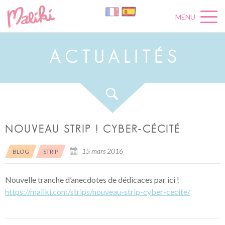
MENU
A
C
T
U
A
L
I
T
É
S
NOUVEAU STRIP ! CYBER-CÉCITÉ
15 mars 2016
BLOG
STRIP
Nouvelle
tranche d’anecdotes de dédicaces par ici !
https://maliki.com/strips/nouveau-strip-cyber-cecite/