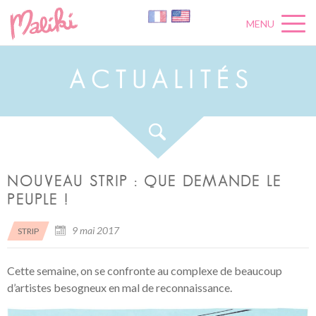
MENU
A
C
T
U
A
L
I
T
É
S
NOUVEAU STRIP : QUE DEMANDE LE
PEUPLE !
9 mai 2017
STRIP
Cette semaine, on se confronte au complexe de beaucoup
d’artistes besogneux en mal de reconnaissance.