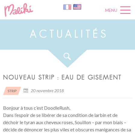
MENU
A
C
T
U
A
L
I
T
É
S
NOUVEAU STRIP : EAU DE GISEMENT
20 novembre 2018
STRIP
Bonjour à tous c’est DoodleRush,
Dans l’espoir de se libérer de sa condition de larbin et de
déchoir le tyran aux cheveux roses, Souillon – par mon biais –
décide de dénoncer les plus viles et obscures manigances de sa