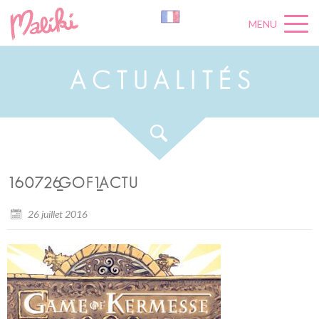
MENU
A
C
T
U
A
L
I
T
É
S
160726_GOF1_ACTU
26 juillet 2016