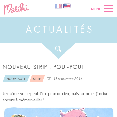
MENU
A
C
T
U
A
L
I
T
É
S
NOUVEAU STRIP : POUI-POUI
13 septembre 2016
NOUVEAUTÉ
STRIP
Je m’émerveille peut-être pour un rien, mais au moins j’arrive
encore à m’émerveiller !