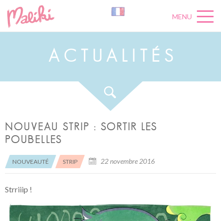
MENU
A
C
T
U
A
L
I
T
É
S
NOUVEAU STRIP : SORTIR LES
POUBELLES
22 novembre 2016
NOUVEAUTÉ
STRIP
Strriiip !