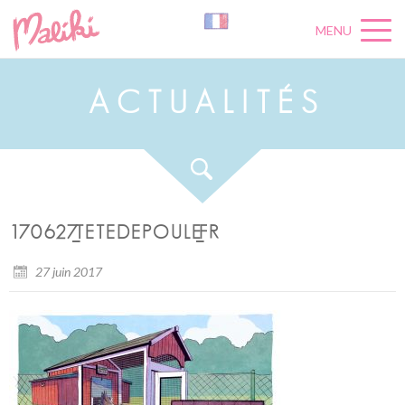
MENU
A
C
T
U
A
L
I
T
É
S
170627_TETEDEPOULE_FR
27 juin 2017