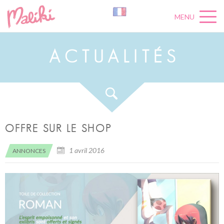
MENU
A
C
T
U
A
L
I
T
É
S
OFFRE SUR LE SHOP
1 avril 2016
ANNONCES