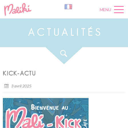
MENU
A
C
T
U
A
L
I
T
É
S
KICK-ACTU
3 avril 2025