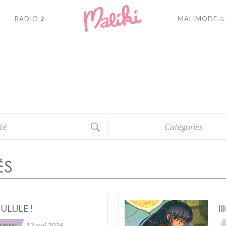
RADIO ♪
MALIMODE ✩
A
C
T
U
A
L
I
T
É
Catégories
ÉS
– ULULE !
Il
12 mai 2026
EMENT