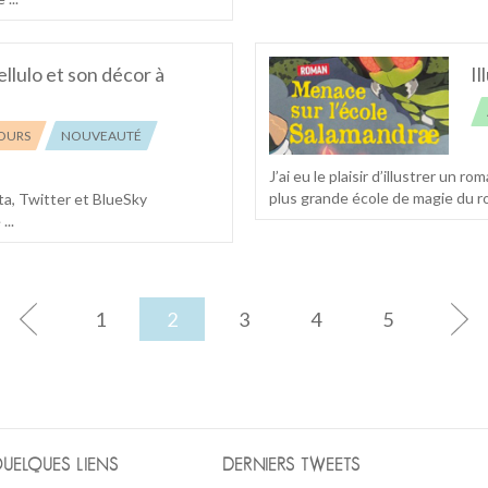
ellulo et son décor à
Il
OURS
NOUVEAUTÉ
J’ai eu le plaisir d’illustrer un 
plus grande école de magie du ro
sta, Twitter et BlueSky
...
1
2
3
4
5
UELQUES LIENS
DERNIERS TWEETS