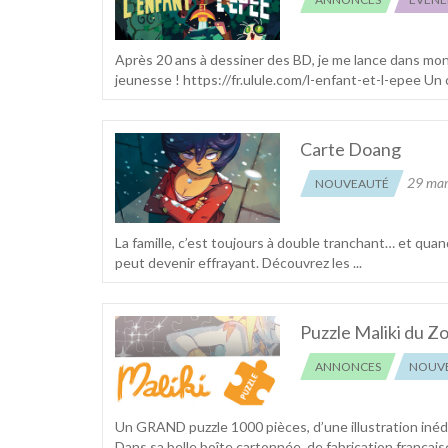
Après 20 ans à dessiner des BD, je me lance dans mon
jeunesse ! https://fr.ulule.com/l-enfant-et-l-epee Un c
Carte Doang
29 mar
NOUVEAUTÉ
La famille, c’est toujours à double tranchant… et quand 
peut devenir effrayant. Découvrez les ...
Puzzle Maliki du Z
ANNONCES
NOUV
Un GRAND puzzle 1000 pièces, d’une illustration inédi
Dans sa belle boîte cartonnée, de fabrication française 