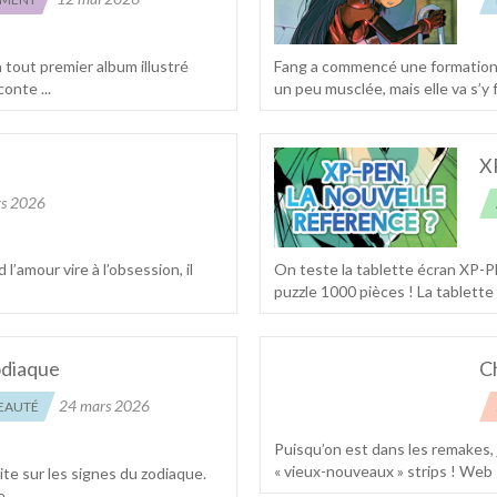
 tout premier album illustré
Fang a commencé une formation en
onte ...
un peu musclée, mais elle va s’y fai
XP
s 2026
l’amour vire à l’obsession, il
On teste la tablette écran XP-P
puzzle 1000 pièces ! La tablette m
odiaque
C
24 mars 2026
EAUTÉ
Puisqu’on est dans les remakes, 
« vieux-nouveaux » strips ! Web 
te sur les signes du zodiaque.
...