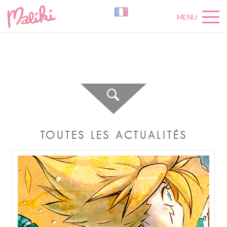
MENU
A
C
T
U
A
L
I
T
É
S
TOUTES LES ACTUALITÉS