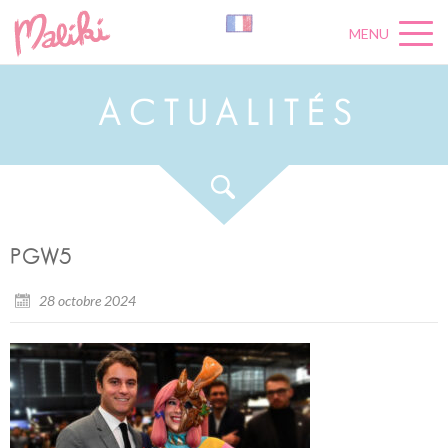
MENU
A
C
T
U
A
L
I
T
É
S
PGW5
28 octobre 2024