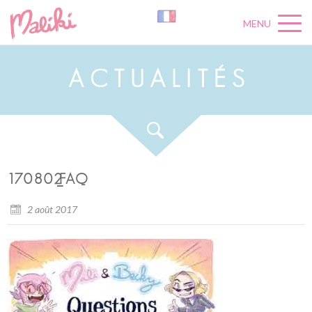
MENU
A
C
T
U
A
L
I
T
É
S
170802_FAQ
2 août 2017