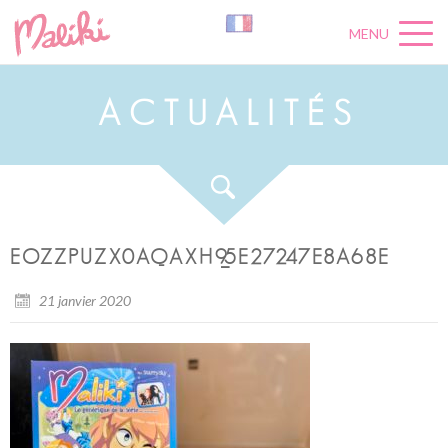
MENU
A
C
T
U
A
L
I
T
É
S
EOZZPUZX0AQAXH9_5E27247E8A68E
21 janvier 2020